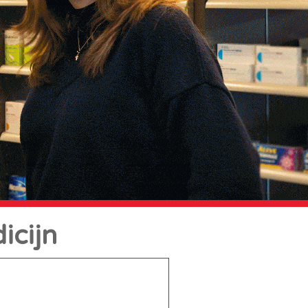
icijn