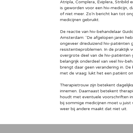
Atripla, Complera, Eviplera, Stribild e
is geworden voor een hiv-medicijn, d
of niet meer. Zo’n bericht kan tot ong
medicijnen gebruikt.
De reactie van hiv-behandelaar Guid
Amsterdam: ‘De afgelopen jaren heb
ongeveer drieduizend hiv-patiënten
resistentieproblemen. In de praktijk 
overgrote deel van de hiv-patiënten 
belangrijk onderdeel van veel hiv-be
brengt daar geen verandering in. De k
met de vraag: lukt het een patiënt o
Therapietrouw zijn betekent dagelijks
innemen. Daarnaast betekent therapi
houdt met eventuele voorschriften in 
bij sommige medicijnen moet u juist we
weer bij andere maakt dat niet uit.