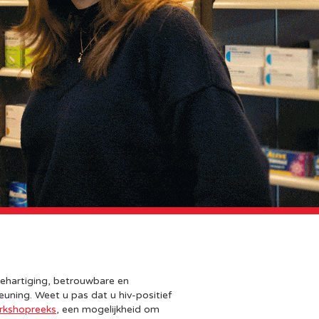
nbehartiging, betrouwbare en
uning. Weet u pas dat u hiv-positief
rkshopreeks
, een mogelijkheid om