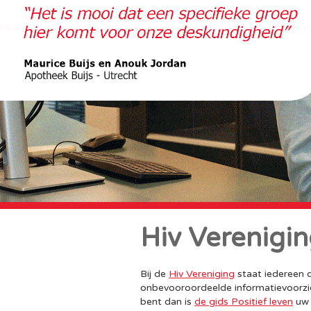
Hiv Verenigi
Bij de
Hiv Vereniging
staat iedereen d
onbevooroordeelde informatievoorzie
bent dan is
de gids Positief leven
uw 